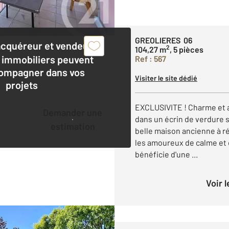
GREOLIERES 06
acquéreur et vendeur,
2
104,27 m
, 5 pièces
 immobiliers peuvent
Ref : 567
ompagner dans vos
Visiter le site dédié
projets
EXCLUSIVITE ! Charme et a
Demander une
dans un écrin de verdure 
estimation
belle maison ancienne à r
les amoureux de calme et d
bénéficie d'une ...
Voir 