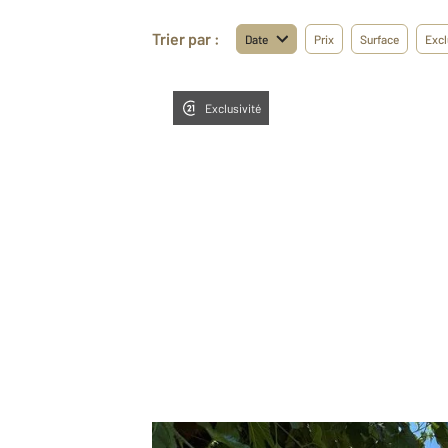
Trier par :
Date
Prix
Surface
Excl
Exclusivité