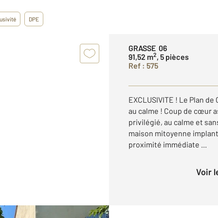
usivité
DPE
GRASSE 06
2
91,52 m
, 5 pièces
Ref : 575
EXCLUSIVITE ! Le Plan de 
au calme ! Coup de cœur 
privilégié, au calme et san
maison mitoyenne implanté
proximité immédiate ...
Voir 