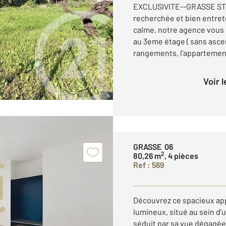
EXCLUSIVITE--GRASSE ST
recherchée et bien entret
calme, notre agence vous 
au 3eme étage ( sans asc
rangements, l'appartement 
Voir 
GRASSE 06
2
80,26 m
, 4 pièces
Ref : 569
Découvrez ce spacieux ap
lumineux, situé au sein d
séduit par sa vue dégagée 